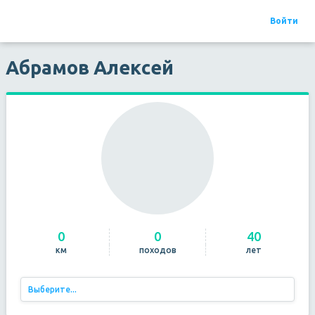
Войти
Походы
Отчеты
Мероприятия
Организации
Туристы
МЧС
Абрамов Алексей
0
0
40
км
походов
лет
Выберите...