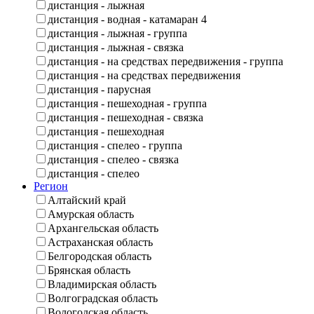
дистанция - лыжная
дистанция - водная - катамаран 4
дистанция - лыжная - группа
дистанция - лыжная - связка
дистанция - на средствах передвижения - группа
дистанция - на средствах передвижения
дистанция - парусная
дистанция - пешеходная - группа
дистанция - пешеходная - связка
дистанция - пешеходная
дистанция - спелео - группа
дистанция - спелео - связка
дистанция - спелео
Регион
Алтайский край
Амурская область
Архангельская область
Астраханская область
Белгородская область
Брянская область
Владимирская область
Волгоградская область
Вологодская область