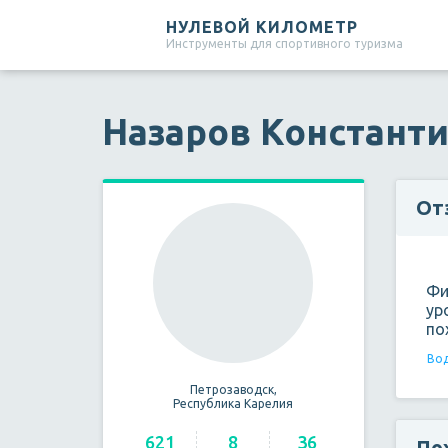
НУЛЕВОЙ КИЛОМЕТР
Инструменты для спортивного туризма
Назаров Констант
От
Фи
ур
по
Вод
Петрозаводск,
Республика Карелия
621
8
36
По