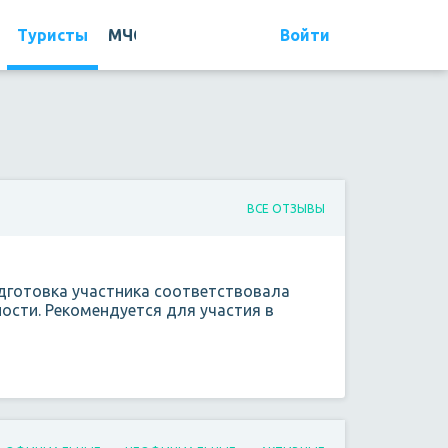
Войти
Туристы
МЧС
Походы
Отчеты
Мероприятия
Организации
Туристы
МЧС
ВСЕ ОТЗЫВЫ
одготовка участника соответствовала
сти. Рекомендуется для участия в