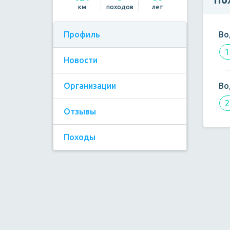
км
походов
лет
Профиль
Во
1
Новости
Организации
Во
2
Отзывы
Походы