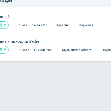
дный
В-У
1 мая — 6 мая 2018
Карелия
Фаркова С.Е.
дный поход по Умбе
В-У
1 июля — 11 июля 2018
Мурманская область
Подга