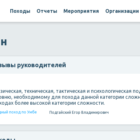
Походы
Отчеты
Мероприятия
Организации
ин
зывы руководителей
зическая, техническая, тактическая и психологическая п
овню, необходимому для похода данной категории сложно
ходах более высокой категории сложности.
ный поход по Умбе
Подгайский Егор Владимирович
ходы