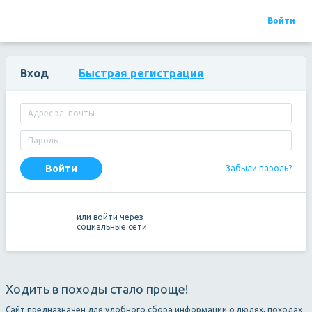
Войти
Походы
Отчеты
Мероприятия
Организации
Туристы
МЧС
Вход
Быстрая регистрация
Войти
Забыли пароль?
или войти через
социальные сети
Ходить в походы стало проще!
Сайт предназначен для удобного сбора информации о людях, походах